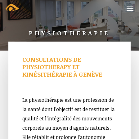
Skip
Menu
Men
to
main
PHYSIOTHERAPIE
content
CONSULTATIONS
DE
PHYSIOTHERAPY
ET
KINÉSITHÉRAPIE
À
GENÈVE
La physiothérapie est une profession de
la santé dont l’objectif est de restituer la
qualité et l’intégralité des mouvements
corporels au moyen d’agents naturels.
Elle rétablit et prolonge l’autonomie