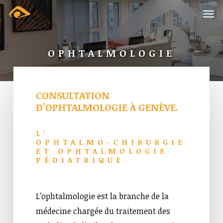
Skip
Menu
Men
to
main
OPHTALMOLOGIE
content
CONSULTATION
D’OPHTALMOLOGIE
À
GENÈVE.
L’
OPHTALMO-CHIRURGIE
ET
OPHTALMOLOGIE
PÉDIATRIQUE
L’ophtalmologie est la branche de la
médecine chargée du traitement des