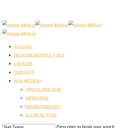
Skip
to
main
content
Menu
ACCUEIL
PRENDRE RENDEZ-VOUS
L’EQUIPE
CONTACT
NOS METIERS
OPHTALMOLOGIE
ORTHOPTIE
PHYSIOTHERAPY
ACUPUNCTURE
Press enter to begin your search